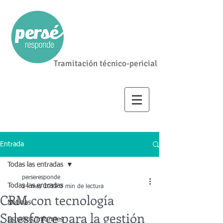
Tramitación técnico-pericial
Entrada
Todas las entradas
perseresponde
Todas las entradas
24 may 2019
3 min de lectura
CRM con tecnología
Noticias
Salesforce para la gestión
Estudios/Informes