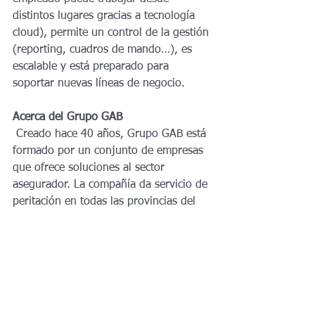
distintos lugares gracias a tecnología 
cloud), permite un control de la gestión 
(reporting, cuadros de mando…), es 
escalable y está preparado para 
soportar nuevas líneas de negocio.
Acerca del Grupo GAB
 Creado hace 40 años, Grupo GAB está 
formado por un conjunto de empresas 
que ofrece soluciones al sector 
asegurador. La compañía da servicio de 
peritación en todas las provincias del 
territorio nacional, tiene 10 oficinas, 
cuenta con una plantilla de más de 100 
personas y una red externa de más de 
150 peritos técnicos que colaboran con 
la compañía. Con una facturación de 
más de 8 millones de euros, Grupo 