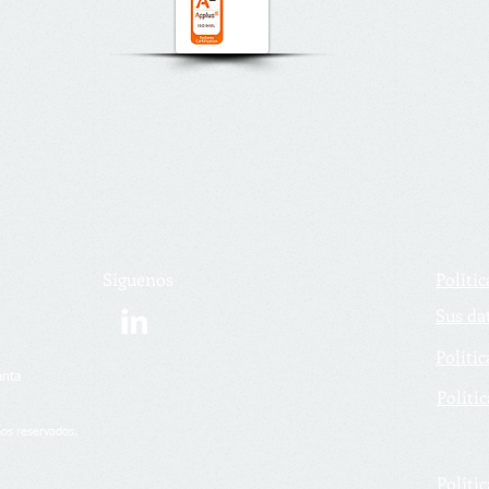
Síguenos
Polític
Sus da
Polític
anta
Polític
os reservados.
Políti