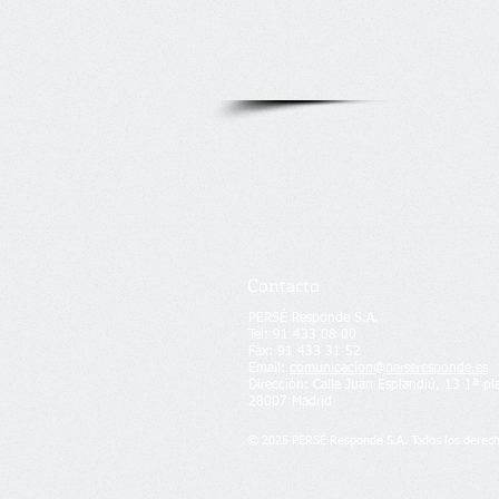
Contacto
PERSÉ Responde S.A.​
​Tel: 91 433 08 00
Fax: 91 433 31 52
Email:
comunicacion@perseresponde.es
Dirección:
Calle Juan Esplandiú, 13 1ª pl
28007 Madrid
© 2025 PERSÉ Responde S.A. Todos los derech