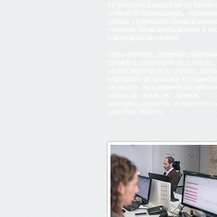
En siniestros susceptibles de liquidar
la vía de la indemnización, realizamos
gestión y tramitación desde el precis
momento de su apertura hasta el re
o aceptación del mismo.
Como elemento diferencial prioritario
destaca la intervención de nuestros
peritos expertos en el proceso, como
encargados de gestionar los expedie
de resolver las cuestiones de valorac
análisis de causas, etc. Además,
aportamos al proceso el rigor técnic
cada caso requiere.