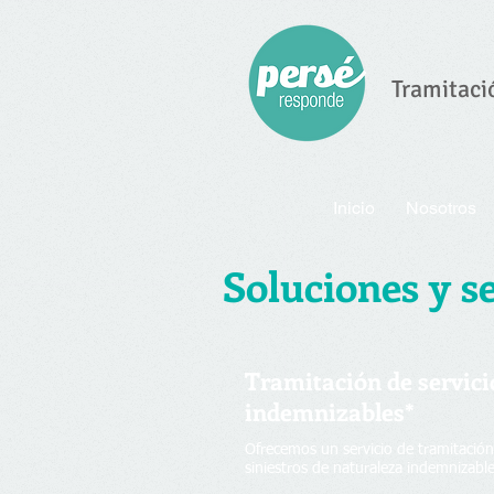
Tramitaci
Inicio
Nosotros
Soluciones y se
Tramitación de servici
indemnizables*
Ofrecemos un servicio de tramitació
siniestros de naturaleza indemnizable