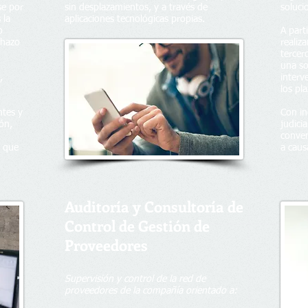
se por
sin desplazamientos, y a través de
soluci
 la
aplicaciones tecnológicas propias.
o
A parti
chazo
realiz
tercer
una so
,
interv
los pl
ntes y
Con in
ión,
judici
conven
o que
a caus
Auditoría y Consultoría de
Control de Gestión de
Proveedores
Supervisión y control de la red de
proveedores de la compañía orientado a: