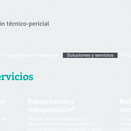
ón técnico-pericial
Especialistas en siniestros
Soluciones y servicios
RS
rvicios
os
Teleperitación y
Rec
videoperitación*
extr
n de
Esta solución está enfocada a la
Con la
.
elaboración de informes periciales por
profes
técnicos titulados de manera ágil y rápida,
llegue