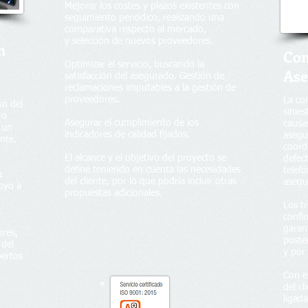
Mejorar los costes y plazos existentes con
seguimiento periódico, realizando una
comparativa respecto al mercado,
y selección de nuevos proveedores.
n
Com
Optimizar el servicio, buscando la
Ase
satisfacción del asegurado. Gestión de
reclamaciones imputables a la gestión de
proveedores.
La co
ón del
sinies
ro
Asegurar el cumplimiento de los
causa
 un
indicadores de calidad fijados.
asegu
nte.
coordi
El alcance y el objetivo del proyecto se
defec
define teniendo en cuenta las necesidades
telefó
a
del cliente, por lo que podría incluir otras
asegu
oyo a
propuestas adicionales.
Los tr
confir
garant
ores,
poste
 del
y por 
pertos
Con e
*
del cl
ligada