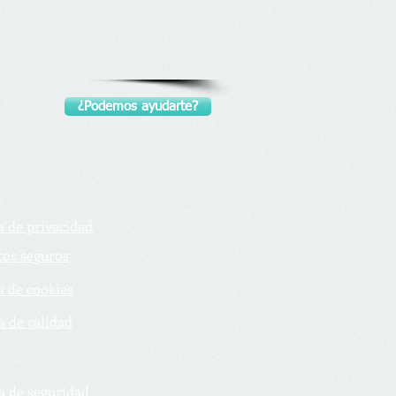
¿Podemos ayudarte?
a de privacidad
tos seguros
a de cookies
a de calidad
ca de seguridad