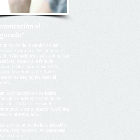
unicación al
gurado*
municación de la resolución del
tro suele ser una de las principales
s de reclamaciones en las compañías
radoras, debido a la falta de
nación entre los intervinientes,
tos en la comunicación (tanto
nica como escrita) facilitada al
rado...
amitadores técnicos periciales
man la correcta aplicación de las
ías de la póliza, efectuando
riormente la comunicación telefónica
escrito al asegurado.
ste servicio aumenta la satisfacción
iente, disminuyendo las incidencias
s al rechazo.