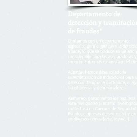
Departamento de
detección y tramitació
de fraudes*
Contamos con un departamento
específico para el análisis y la detecci
fraude, lo que se traduce en un ahor
considerable para las aseguradoras y
conocimiento más exhaustivo del clie
Además, hemos desarrollado la
sistematización de indicadores para l
detección temprana del fraude, el ap
la red pericial y de reparadores.
Asimismo, gestionamos los recursos
externos que se precisen: investigad
contactos con Cuerpos de Seguridad
Estado, empresas de seguridad y ex
en diversos temas (arte, joyas...).