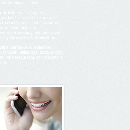
ones por vía amistosa.
r de la intervención pericial,
amos la reclamación telefónica al
o causante con el fin de encontrar
lución favorable y sin la
ención de letrados, reduciendo así
azos y los costes del expediente.
dependencia de la reclamación
al, también realizamos recobros bajo
io multiasegurador, convencional o
ante.