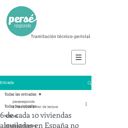
Tramitación técnico-pericial
Entrada
Todas las entradas
perseresponde
Todas las entradas
27 dic 2019
1 min de lectura
6 de cada 10 viviendas
Noticias
alquiladas en España no
Estudios/Informes